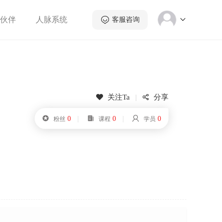
伙伴
人脉系统
客服咨询
关注Ta
|
分享


|
|

0

0

0
粉丝
课程
学员